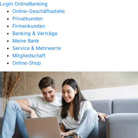
Login OnlineBanking
Online-Geschäftsstelle
Privatkunden
Firmenkunden
Banking & Verträge
Meine Bank
Service & Mehrwerte
Mitgliedschaft
Online-Shop