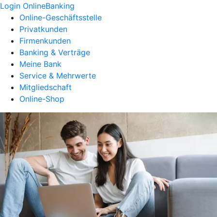
Login OnlineBanking
Online-Geschäftsstelle
Privatkunden
Firmenkunden
Banking & Verträge
Meine Bank
Service & Mehrwerte
Mitgliedschaft
Online-Shop