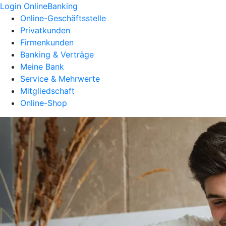
Login OnlineBanking
Online-Geschäftsstelle
Privatkunden
Firmenkunden
Banking & Verträge
Meine Bank
Service & Mehrwerte
Mitgliedschaft
Online-Shop