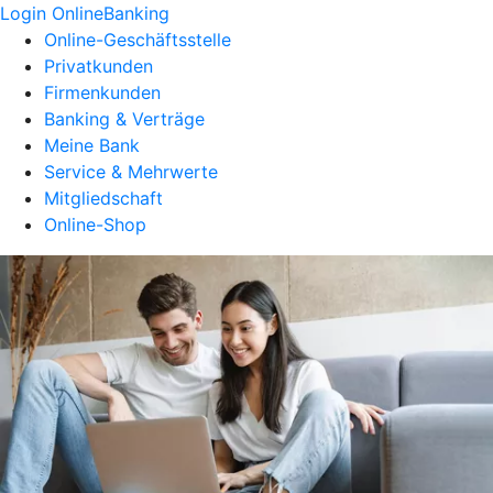
Login OnlineBanking
Online-Geschäftsstelle
Privatkunden
Firmenkunden
Banking & Verträge
Meine Bank
Service & Mehrwerte
Mitgliedschaft
Online-Shop