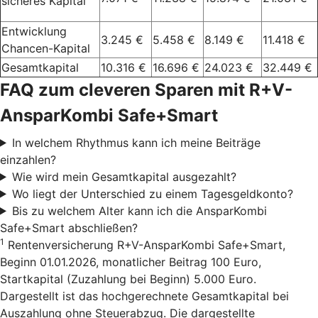
sicheres Kapital
Entwicklung
3.245 €
5.458 €
8.149 €
11.418 €
Chancen-Kapital
Gesamtkapital
10.316 €
16.696 €
24.023 €
32.449 €
FAQ zum cleveren Sparen mit R+V-
AnsparKombi Safe+Smart
In welchem Rhythmus kann ich meine Beiträge
einzahlen?
Wie wird mein Gesamtkapital ausgezahlt?
Wo liegt der Unterschied zu einem Tagesgeldkonto?
Bis zu welchem Alter kann ich die AnsparKombi
Safe+Smart abschließen?
1
Rentenversicherung R+V-AnsparKombi Safe+Smart,
Beginn 01.01.2026, monatlicher Beitrag 100 Euro,
Startkapital (Zuzahlung bei Beginn) 5.000 Euro.
Dargestellt ist das hochgerechnete Gesamtkapital bei
Auszahlung ohne Steuerabzug. Die dargestellte