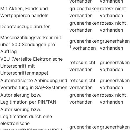
vorhanden
vorhanden
Mit Aktien, Fonds und
gruenerhaken
rotesx
nicht
Wertpapieren handeln
vorhanden
vorhanden
gruenerhaken
rotesx
nicht
Depotauszüge abrufen
vorhanden
vorhanden
Massenzahlungsverkehr mit
gruenerhaken
gruenerhaken
über 500 Sendungen pro
1
vorhanden
vorhanden
Auftrag
VEU (Verteilte Elektronische
rotesx
nicht
gruenerhaken
Unterschrift mit
vorhanden
vorhanden
Unterschriftenmappe)
Automatisierte Anbindung und
rotesx
nicht
gruenerhaken
Verarbeitung in SAP-Systemen
vorhanden
vorhanden
Autorisierung bzw.
gruenerhaken
rotesx
nicht
Legitimation per PIN/TAN
vorhanden
vorhanden
Autorisierung bzw.
Legitimation durch eine
elektronische
gruenerhaken
gruenerhaken