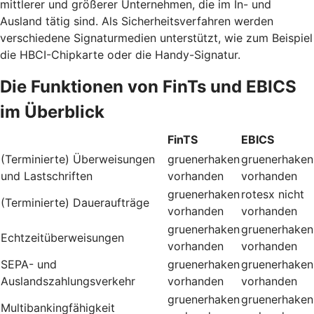
mittlerer und größerer Unternehmen, die im In- und
Ausland tätig sind. Als Sicherheitsverfahren werden
verschiedene Signaturmedien unterstützt, wie zum Beispiel
die HBCI-Chipkarte oder die Handy-Signatur.
Die Funktionen von FinTs und EBICS
im Überblick
FinTS
EBICS
(Terminierte) Überweisungen
gruenerhaken
gruenerhaken
und Lastschriften
vorhanden
vorhanden
gruenerhaken
rotesx
nicht
(Terminierte) Daueraufträge
vorhanden
vorhanden
gruenerhaken
gruenerhaken
Echtzeitüberweisungen
vorhanden
vorhanden
SEPA- und
gruenerhaken
gruenerhaken
Auslandszahlungsverkehr
vorhanden
vorhanden
gruenerhaken
gruenerhaken
Multibankingfähigkeit