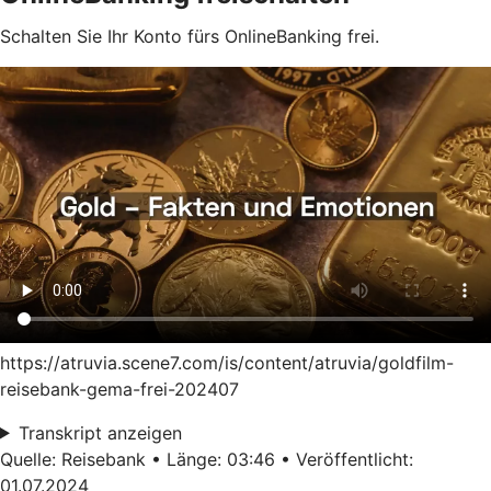
Schalten Sie Ihr Konto fürs OnlineBanking frei.
https://atruvia.scene7.com/is/content/atruvia/goldfilm-
reisebank-gema-frei-202407
Transkript anzeigen
Quelle: Reisebank • Länge: 03:46 • Veröffentlicht:
01.07.2024