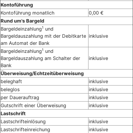
Kontoführung
Kontoführung monatlich
0,00 €
Rund um's Bargeld
1
Bargeldeinzahlung
und
Bargeldauszahlung mit der Debitkarte
inklusive
am Automat der Bank
1
Bargeldeinzahlung
und
Bargeldauszahlung am Schalter der
inklusive
Bank
Überweisung/Echtzeitüberweisung
beleghaft
inklusive
beleglos
inklusive
per Dauerauftrag
inklusive
Gutschrift einer Überweisung
inklusive
Lastschrift
Lastschrifteinlösung
inklusive
Lastschrifteinreichung
inklusive