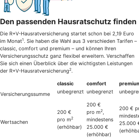
Den passenden Hausratschutz finden
Die R+V-Hausratversicherung startet schon bei 2,19 Euro
1
im Monat
. Sie haben die Wahl aus 3 verschieden Tarifen –
classic, comfort und premium – und können Ihren
Versicherungsschutz ganz flexibel erweitern. Verschaffen
Sie sich einen Überblick über die wichtigsten Leistungen
2
der R+V-Hausratversicherung
.
classic
comfort
premiu
unbegrenzt
unbegrenzt
unbegre
Versicherungssumme
200 €
200 € p
2
200 €
pro m
,
mindest
2
pro m
mindestens
Wertsachen
25.000 
(erhöhbar)
25.000 €
(erhöhba
(erhöhbar)