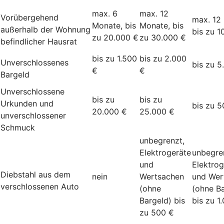
max. 6
max. 12
Vorübergehend
max. 12
Monate, bis
Monate, bis
außerhalb der Wohnung
bis zu 1
zu 20.000 €
zu 30.000 €
befindlicher Hausrat
bis zu 1.500
bis zu 2.000
Unverschlossenes
bis zu 5
€
€
Bargeld
Unverschlossene
bis zu
bis zu
Urkunden und
bis zu 5
20.000 €
25.000 €
unverschlossener
Schmuck
unbegrenzt,
Elektrogeräte
unbegre
und
Elektrog
Diebstahl aus dem
nein
Wertsachen
und Wer
verschlossenen Auto
(ohne
(ohne Ba
Bargeld) bis
bis zu 1
zu 500 €