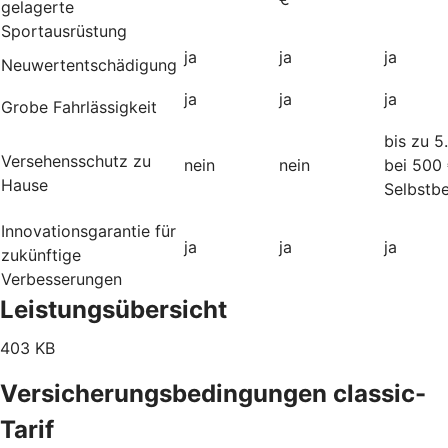
gelagerte
Sportausrüstung
ja
ja
ja
Neuwertentschädigung
ja
ja
ja
Grobe Fahrlässigkeit
bis zu 5
Versehensschutz zu
nein
nein
bei 500
Hause
Selbstbe
Innovationsgarantie für
ja
ja
ja
zukünftige
Verbesserungen
Leistungsübersicht
403 KB
Versicherungsbedingungen classic-
Tarif