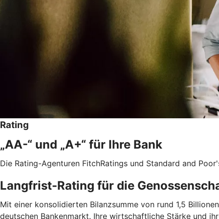
Rating
„AA-“ und „A+“ für Ihre Bank
Die Rating-Agenturen FitchRatings und Standard and Poor'
Langfrist-Rating für die Genossensch
Mit einer konsolidierten Bilanzsumme von rund 1,5 Billio
deutschen Bankenmarkt. Ihre wirtschaftliche Stärke und ih